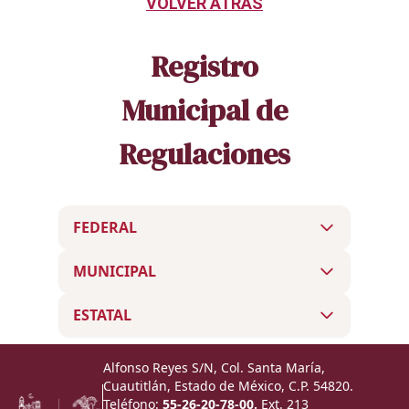
VOLVER ATRÁS
Registro
Municipal de
Regulaciones
FEDERAL
MUNICIPAL
ESTATAL
Alfonso Reyes S/N, Col. Santa María,
Cuautitlán, Estado de México, C.P. 54820.
Teléfono:
55-26-20-78-00.
Ext. 213